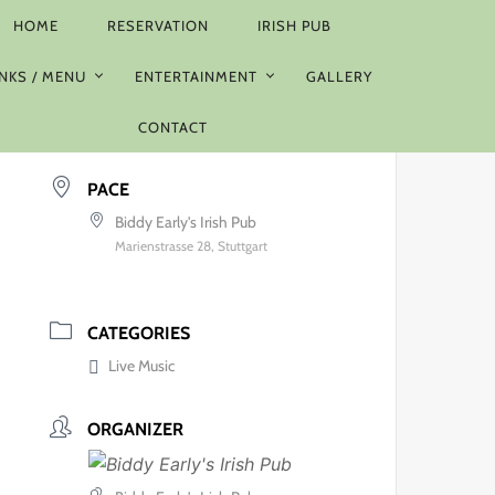
HOME
RESERVATION
IRISH PUB
DATUM
NKS / MENU
ENTERTAINMENT
GALLERY
MÄR-
Sa. Jan. 2026
IGATION
Abgelaufen!
CONTACT
PACE
Biddy Early's Irish Pub
Marienstrasse 28, Stuttgart
CATEGORIES
Live Music
ORGANIZER