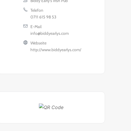
Biddy Early's Irish Pub
Telefon
0711 615 98 53
E-Mail
info@biddyearlys.com
Webseite
http://www.biddyearlys.com/