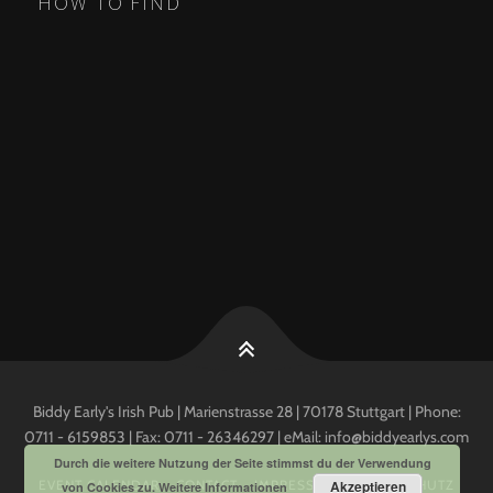
HOW TO FIND
Biddy Early's Irish Pub | Marienstrasse 28 | 70178 Stuttgart | Phone:
0711 - 6159853 | Fax: 0711 - 26346297 | eMail: info@biddyearlys.com
Durch die weitere Nutzung der Seite stimmst du der Verwendung
EVENT CALENDAR
CONTACT
IMPRESSUM
Akzeptieren
DATENSCHUTZ
von Cookies zu.
Weitere Informationen