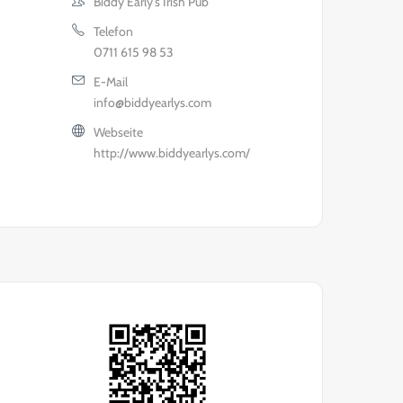
Biddy Early's Irish Pub
Telefon
0711 615 98 53
E-Mail
info@biddyearlys.com
Webseite
http://www.biddyearlys.com/